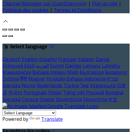
Channel Manager par GuestDiary.com
|
Plan du site
|
Politique des cookies
|
Termes et Conditions
Select language
Deutsch
English
Español
Français
Italiano
Dansk
Ελληνικά
Eesti
العربية
Suomi
Gaeilge
Lietuvių
Latviešu
Македонски
Bahasa melayu
Malti
Български
Беларускі
Čeština
हिंदी
Magyar
Hrvatski
Bahasa indonesia
עברית
Íslenska
Norsk
Nederlands
Türkçe
ไทย
Українська
日本
語
한국어
Português
Polski
Tiếng việt
Русский
Română
Svenska
Српски
Shqipe
Slovenščina
Slovenčina
中文
Powered by
Translate
Paramètres des cookies