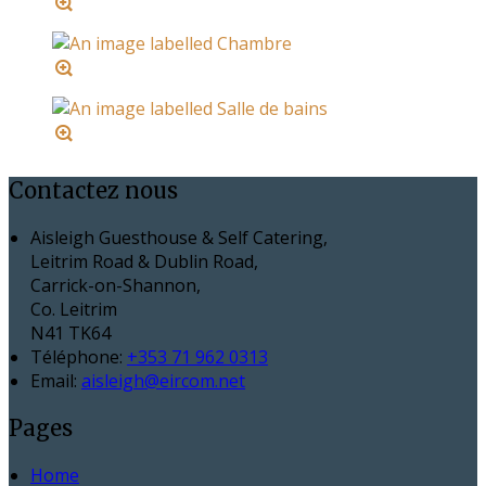
Contactez nous
Aisleigh Guesthouse & Self Catering,
Leitrim Road & Dublin Road,
Carrick-on-Shannon,
Co. Leitrim
N41 TK64
Téléphone
:
+353 71 962 0313
Email:
aisleigh@eircom.net
Pages
Home