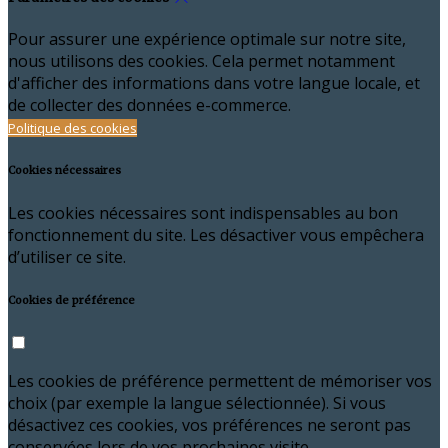
Pour assurer une expérience optimale sur notre site,
nous utilisons des cookies. Cela permet notamment
d'afficher des informations dans votre langue locale, et
de collecter des données e-commerce.
Politique des cookies
Cookies nécessaires
Les cookies nécessaires sont indispensables au bon
fonctionnement du site. Les désactiver vous empêchera
d’utiliser ce site.
Cookies de préférence
Les cookies de préférence permettent de mémoriser vos
choix (par exemple la langue sélectionnée). Si vous
désactivez ces cookies, vos préférences ne seront pas
conservées lors de vos prochaines visite