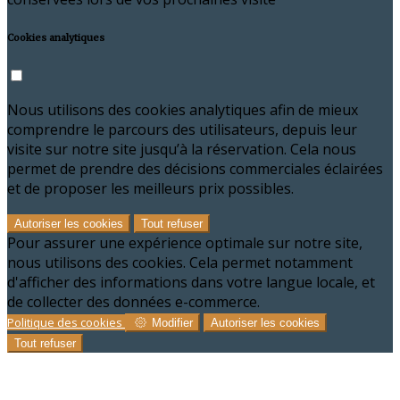
Cookies analytiques
Nous utilisons des cookies analytiques afin de mieux
comprendre le parcours des utilisateurs, depuis leur
visite sur notre site jusqu’à la réservation. Cela nous
permet de prendre des décisions commerciales éclairées
et de proposer les meilleurs prix possibles.
Autoriser les cookies
Tout refuser
Pour assurer une expérience optimale sur notre site,
nous utilisons des cookies. Cela permet notamment
d'afficher des informations dans votre langue locale, et
de collecter des données e-commerce.
Politique des cookies
Modifier
Autoriser les cookies
Tout refuser