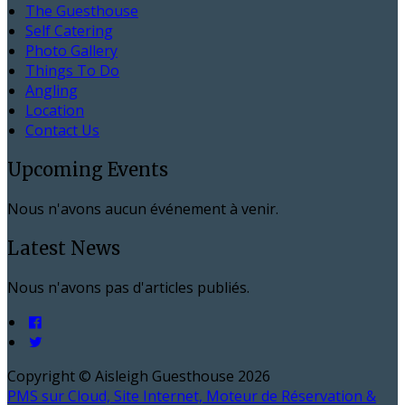
The Guesthouse
Self Catering
Photo Gallery
Things To Do
Angling
Location
Contact Us
Upcoming Events
Nous n'avons aucun événement à venir.
Latest News
Nous n'avons pas d'articles publiés.
Copyright ©
Aisleigh Guesthouse 2026
PMS sur Cloud, Site Internet, Moteur de Réservation &