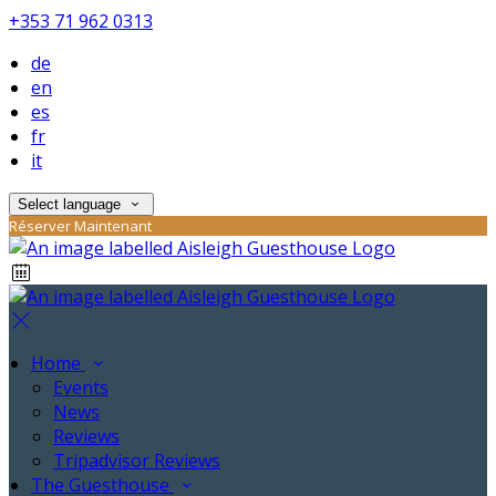
+353 71 962 0313
de
en
es
fr
it
Select language
Réserver Maintenant
Home
Events
News
Reviews
Tripadvisor Reviews
The Guesthouse