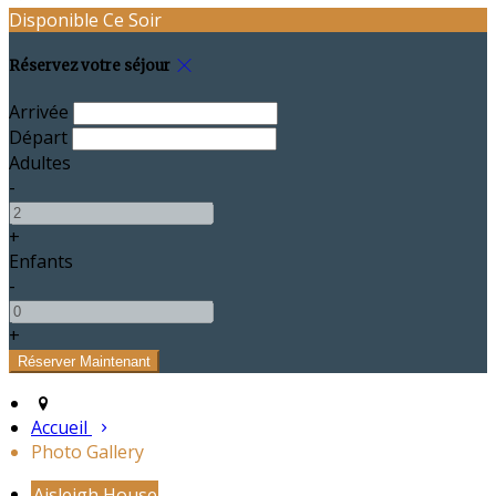
Disponible Ce Soir
Réservez votre séjour
Arrivée
Départ
Adultes
-
+
Enfants
-
+
Accueil
Photo Gallery
Aisleigh House